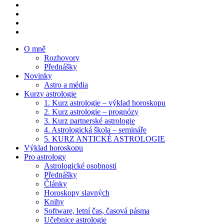
instagram
twitter
facebook
youtube
O mně
Rozhovory
Přednášky
Novinky
Astro a média
Kurzy astrologie
1. Kurz astrologie – výklad horoskopu
2. Kurz astrologie – prognózy
3. Kurz partnerské astrologie
4. Astrologická škola – semináře
5. KURZ ANTICKÉ ASTROLOGIE
Výklad horoskopu
Pro astrology
Astrologické osobnosti
Přednášky
Články
Horoskopy slavných
Knihy
Software, letní čas, časová pásma
Učebnice astrologie