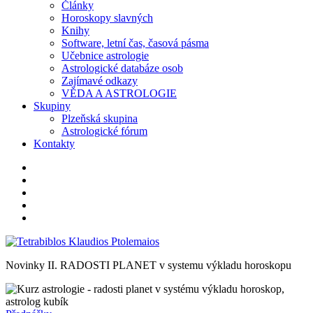
Články
Horoskopy slavných
Knihy
Software, letní čas, časová pásma
Učebnice astrologie
Astrologické databáze osob
Zajímavé odkazy
VĚDA A ASTROLOGIE
Skupiny
Plzeňská skupina
Astrologické fórum
Kontakty
telefon
instagram
twitter
facebook
youtube
Novinky
II. RADOSTI PLANET v systemu výkladu horoskopu