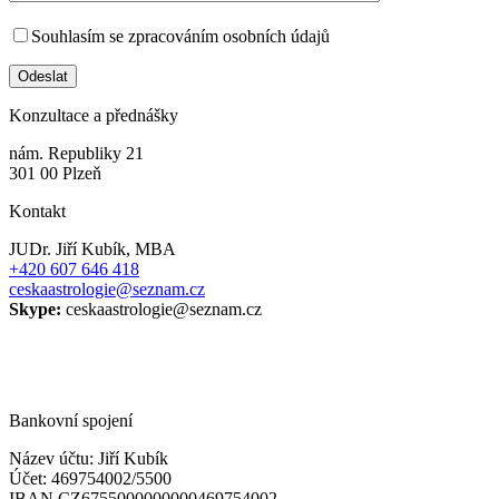
Souhlasím se zpracováním osobních údajů
Konzultace a přednášky
nám. Republiky 21
301 00 Plzeň
Kontakt
JUDr. Jiří Kubík, MBA
+420 607 646 418
ceskaastrologie@seznam.cz
Skype:
ceskaastrologie@seznam.cz
Bankovní spojení
Název účtu: Jiří Kubík
Účet: 469754002/5500
IBAN CZ6755000000000469754002