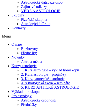
Astrologické databáze osob
Zajímavé odkazy
VĚDA A ASTROLOGIE
Skupiny
Plzeňská skupina
Astrologické fórum
Kontakty
Menu
O mně
Rozhovory
Přednášky
Novinky
Astro a média
Kurzy astrologie
1. Kurz astrologie – výklad horoskopu
2. Kurz astrologie – prognózy
3. Kurz partnerské astrologie
4. Astrologická škola – semináře
5. KURZ ANTICKÉ ASTROLOGIE
Výklad horoskopu
Pro astrology
Astrologické osobnosti
Přednášky