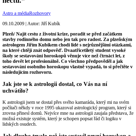
nečtu.“
Astro a média
Rozhovory
09.10.2009 | Autor: Jiří Kubík
Plzeň/ Najít cestu z životní krize, poradit se před začátkem
stavby rodinného domu nebo jen tak pro radost. Za plzeňským
astrologem Jiřím Kubíkem chodí lidé s nejrůznějšími otázkami,
na které chtějí znát odpověď. Dvaatřicetiletý student vysoké
školy se sestavování horoskopů věnuje více než čtrnáct let, z
toho devět let profesionálně. Co všechno předpověděl a jak
sestavování osobního horoskopu vlastně vypadá, to si přečtěte v
následujícím rozhovoru.
Jak jste se k astrologii dostal, co Vás na ní
uchvátilo?
K astrologii jsem se dostal přes svého kamaráda, který mi na svém
počítači někdy v roce 1995 ukazoval astrologický program, který si
zrovna přinesl domů. Nejvíce mne na astrologii zaujala představa, že
možná existuje systém, který je schopen popsat řád či logiku v
lidských osudech.
Jak dlouho trvalo než jste sestavil první horoskop a