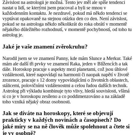
Závislost na astrologii je možná. Tento jev měl ale spíše tendenci
nastat u lidí, se kterými jsem pracoval a byli se mnou v
každodenním kontaktu. Je nezdravé, pokud má někdo tendenci se
vyptávat opakovaně na stejnou otázku den co den. Není závislost,
pokud se na astrologa někdo několikrát do roka obrátí v momentě
nějakého důležitého rozhodnutí, v momentě pochybností, od toho tu
astrolog je.
Jaké je vaše znamení zvěrokruhu?
Narodil jsem se ve znamení Panny, kde mám Slunce a Merkur. Také
mám ale další tři prvky ve znamení Raka, jeden v Blížencích a tak
dále. Horoskop pracuje s aspekty mezi planetami, což jsou úhlové
vzdálenosti, které napovídají na harmonii či naopak napětí v životě
zrozence, pracuje s 12 domy vypovídajícími o životních oblastech,
stálicemi, polovičními vzdálenostmi a celou řadou dalších technik.
Astrolog při výkladu kombinuje tyto vlivy, hledá souvislosti, všímá
si co je v horoskopu zesíleno a co poddimenzováno a na základě
toho vzniká nějaký obraz osobnosti.
Jak se díváte na horoskopy, které se objevují
prakticky v každých novinách a časopisech? Do
jaké míry se na ně člověk může spolehnout a čtete si
je vy osobně?