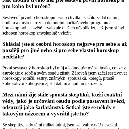
pro koho byl určen?
Sestavení prvního horoskopu trvalo chvilku, stačilo zadat datum,
hodinu a místo narození do onoho počítačového programu a
horoskop byl na světě. trvalo ale dalších několik let, než jsem si byl
schopen horoskop smysluplně vyložit.
Skládal jste si osobní horoskop nejprve pro sebe a až
později pro jiné nebo si pro sebe vlastní horoskop
neděláte?
První sestavený horoskop byl můj a jednoduše mě zajímalo, co lze z
astrologie o sobě a svém osudu zjistit. Zároveň jsem začal sestavovat
horoskopy rodičů, sestry, známých, spolužáků, kolegů, prostě
kohokoliv u koho jsem zjistil datum a hodinu narození.
Mezi námi žije stále spousta skeptiků, kteří exaktní
vědy, jako je určování osudu podle postavení hvězd,
odsuzují jako šarlatánství. Setkal jste se někdy s
takovým názorem a vyvrátil jste ho?
Se skeptiky, tedy těmi militantními, jsem se tváří v tvář nesetkal.