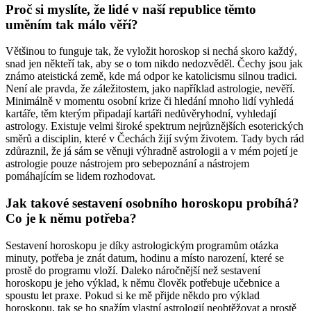
Proč si myslíte, že lidé v naší republice těmto
uměním tak málo věří?
Většinou to funguje tak, že vyložit horoskop si nechá skoro každý,
snad jen někteří tak, aby se o tom nikdo nedozvěděl. Čechy jsou jak
známo ateistická země, kde má odpor ke katolicismu silnou tradici.
Není ale pravda, že záležitostem, jako například astrologie, nevěří.
Minimálně v momentu osobní krize či hledání mnoho lidí vyhledá
kartáře, těm kterým připadají kartáři nedůvěryhodní, vyhledají
astrology. Existuje velmi široké spektrum nejrůznějších esoterických
směrů a disciplin, které v Čechách žijí svým životem. Tady bych rád
zdůraznil, že já sám se věnuji výhradně astrologii a v mém pojetí je
astrologie pouze nástrojem pro sebepoznání a nástrojem
pomáhajícím se lidem rozhodovat.
Jak takové sestavení osobního horoskopu probíhá?
Co je k němu potřeba?
Sestavení horoskopu je díky astrologickým programům otázka
minuty, potřeba je znát datum, hodinu a místo narození, které se
prostě do programu vloží. Daleko náročnější než sestavení
horoskopu je jeho výklad, k němu člověk potřebuje učebnice a
spoustu let praxe. Pokud si ke mě přijde někdo pro výklad
horoskopu, tak se ho snažím vlastní astrologií neobtěžovat a prostě