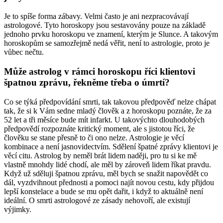
Je to spíše forma zábavy. Velmi často je ani nezpracovávají
astrologové. Tyto horoskopy jsou sestavovány pouze na základě
jednoho prvku horoskopu ve znamení, kterým je Slunce. A takovým
horoskopům se samozřejmě nedá věřit, není to astrologie, proto je
vůbec nečtu.
Může astrolog v rámci horoskopu říci klientovi
špatnou zprávu, řekněme třeba o úmrtí?
Co se týká předpovídání smrti, tak takovou předpověď nelze chápat
tak, že si k Vám sedne mladý člověk a z horoskopu poznáte, že za
52 let a tři měsíce bude mít infarkt. U takovýchto dlouhodobých
předpovědí rozpoznáte kritický moment, ale s jistotou říci, že
člověku se stane přesně to či ono nelze. Astrologie je věcí
kombinace a není jasnovidectvím. Sdělení špatné zprávy klientovi je
věcí citu. Astrolog by neměl brát lidem naději, pro tu si ke mě
vlastně mnohdy lidé chodí, ale měl by zároveň lidem říkat pravdu.
Když už sděluji špatnou zprávu, měl bych se snažit napovědět co
dál, vyzdvihnout přednosti a pomoci najít novou cestu, kdy přijdou
lepší konstelace a bude se mu opět dařit, i když to aktuálně není
ideální. O smrti astrologové ze zásady nehovoří, ale existují
výjimky.