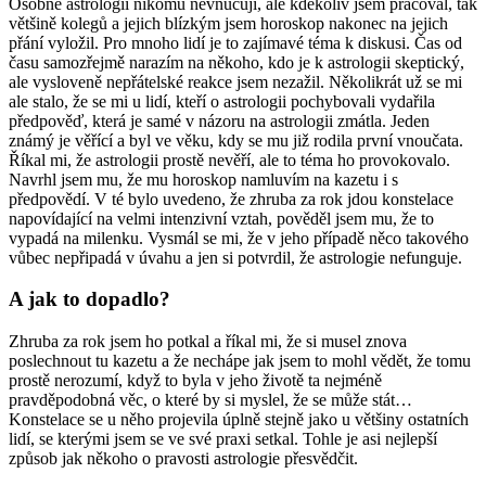
Osobně astrologii nikomu nevnucuji, ale kdekoliv jsem pracoval, tak
většině kolegů a jejich blízkým jsem horoskop nakonec na jejich
přání vyložil. Pro mnoho lidí je to zajímavé téma k diskusi. Čas od
času samozřejmě narazím na někoho, kdo je k astrologii skeptický,
ale vysloveně nepřátelské reakce jsem nezažil. Několikrát už se mi
ale stalo, že se mi u lidí, kteří o astrologii pochybovali vydařila
předpověď, která je samé v názoru na astrologii zmátla. Jeden
známý je věřící a byl ve věku, kdy se mu již rodila první vnoučata.
Říkal mi, že astrologii prostě nevěří, ale to téma ho provokovalo.
Navrhl jsem mu, že mu horoskop namluvím na kazetu i s
předpovědí. V té bylo uvedeno, že zhruba za rok jdou konstelace
napovídající na velmi intenzivní vztah, pověděl jsem mu, že to
vypadá na milenku. Vysmál se mi, že v jeho případě něco takového
vůbec nepřipadá v úvahu a jen si potvrdil, že astrologie nefunguje.
A jak to dopadlo?
Zhruba za rok jsem ho potkal a říkal mi, že si musel znova
poslechnout tu kazetu a že nechápe jak jsem to mohl vědět, že tomu
prostě nerozumí, když to byla v jeho životě ta nejméně
pravděpodobná věc, o které by si myslel, že se může stát…
Konstelace se u něho projevila úplně stejně jako u většiny ostatních
lidí, se kterými jsem se ve své praxi setkal. Tohle je asi nejlepší
způsob jak někoho o pravosti astrologie přesvědčit.