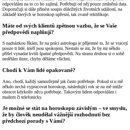
odpovídám na to co ho zajímá. Potřebuji od něj pouze zmíněná data.
Doporučuji si dále přinést soupis důležitých životních událostí, na
základě kterých se horoskop upřesní, tak zvaně rektifikuje.
Máte od svých klientů zpětnou vazbu, že se Vaše
předpovědi naplňují?
S nadsázkou říkám, že na práci astrologa je příjemné to, že se vracejí
pouze ti lidé, kteří jsou spokojeni. Nestalo se mi, že by mi někdo
přišel vynadat kvůli špatné předpovědi. Na stranu druhou si o sobě
nedělám iluze, chyby děláme všichni.
Chodí k Vám lidé opakovaně?
Ano, chodí, každý samozřejmě jak často potřebuje. Pokud si u mě
někdo nechá vypracovat horoskop, následující rok se na mě může
obracet kdykoliv něco potřebuje. Takovým lidem odpovídám i
mailem či telefonicky.
Je možné se stát na horoskopu závislým – ve smyslu,
že by člověk neudělal vážnější rozhodnutí bez
předchozí porady s Vámi?