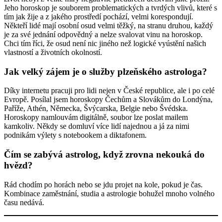
Jeho horoskop je souborem problematických a tvrdých vlivů, které s
tím jak žije a z jakého prostředí pochází, velmi korespondují.
Někteří lidé mají osobní osud velmi těžký, na stranu druhou, každý
je za své jednání odpovědný a nelze svalovat vinu na horoskop.
Chci tím říci, že osud není nic jiného než logické vyústění našich
vlastností a životních okolností.
Jak velký zájem je o služby plzeňského astrologa?
Díky internetu pracuji pro lidi nejen v České republice, ale i po celé
Evropě. Posílal jsem horoskopy Čechům a Slovákům do Londýna,
Paříže, Athén, Německa, Švýcarska, Belgie nebo Švédska.
Horoskopy namlouvám digitálně, soubor lze poslat mailem
kamkoliv. Někdy se domluví více lidí najednou a já za nimi
podnikám výlety s notebookem a diktafonem.
Čím se zabývá astrolog, když zrovna nekouká do
hvězd?
Rád chodím po horách nebo se jdu projet na kole, pokud je čas.
Kombinace zaměstnání, studia a astrologie bohužel mnoho volného
času nedává.