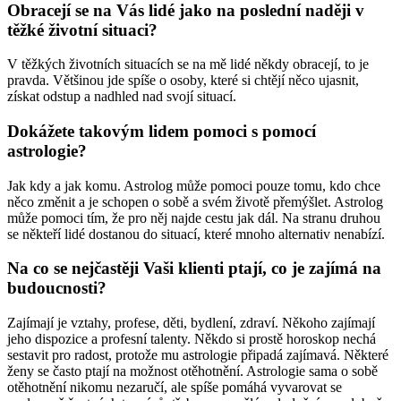
Obracejí se na Vás lidé jako na poslední naději v
těžké životní situaci?
V těžkých životních situacích se na mě lidé někdy obracejí, to je
pravda. Většinou jde spíše o osoby, které si chtějí něco ujasnit,
získat odstup a nadhled nad svojí situací.
Dokážete takovým lidem pomoci s pomocí
astrologie?
Jak kdy a jak komu. Astrolog může pomoci pouze tomu, kdo chce
něco změnit a je schopen o sobě a svém životě přemýšlet. Astrolog
může pomoci tím, že pro něj najde cestu jak dál. Na stranu druhou
se někteří lidé dostanou do situací, které mnoho alternativ nenabízí.
Na co se nejčastěji Vaši klienti ptají, co je zajímá na
budoucnosti?
Zajímají je vztahy, profese, děti, bydlení, zdraví. Někoho zajímají
jeho dispozice a profesní talenty. Někdo si prostě horoskop nechá
sestavit pro radost, protože mu astrologie připadá zajímavá. Některé
ženy se často ptají na možnost otěhotnění. Astrologie sama o sobě
otěhotnění nikomu nezaručí, ale spíše pomáhá vyvarovat se