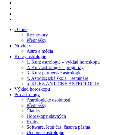
instagram
twitter
facebook
youtube
O mně
Rozhovory
Přednášky
Novinky
Astro a média
Kurzy astrologie
1. Kurz astrologie – výklad horoskopu
2. Kurz astrologie – prognózy
3. Kurz partnerské astrologie
4. Astrologická škola – semináře
5. KURZ ANTICKÉ ASTROLOGIE
Výklad horoskopu
Pro astrology
Astrologické osobnosti
Přednášky
Články
Horoskopy slavných
Knihy
Software, letní čas, časová pásma
Učebnice astrologie