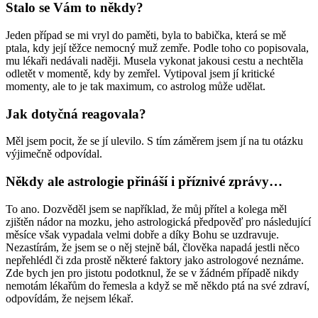
Stalo se Vám to někdy?
Jeden případ se mi vryl do paměti, byla to babička, která se mě
ptala, kdy její těžce nemocný muž zemře. Podle toho co popisovala,
mu lékaři nedávali naději. Musela vykonat jakousi cestu a nechtěla
odletět v momentě, kdy by zemřel. Vytipoval jsem jí kritické
momenty, ale to je tak maximum, co astrolog může udělat.
Jak dotyčná reagovala?
Měl jsem pocit, že se jí ulevilo. S tím záměrem jsem jí na tu otázku
výjimečně odpovídal.
Někdy ale astrologie přináší i příznivé zprávy…
To ano. Dozvěděl jsem se například, že můj přítel a kolega měl
zjištěn nádor na mozku, jeho astrologická předpověď pro následující
měsíce však vypadala velmi dobře a díky Bohu se uzdravuje.
Nezastírám, že jsem se o něj stejně bál, člověka napadá jestli něco
nepřehlédl či zda prostě některé faktory jako astrologové neznáme.
Zde bych jen pro jistotu podotknul, že se v žádném případě nikdy
nemotám lékařům do řemesla a když se mě někdo ptá na své zdraví,
odpovídám, že nejsem lékař.