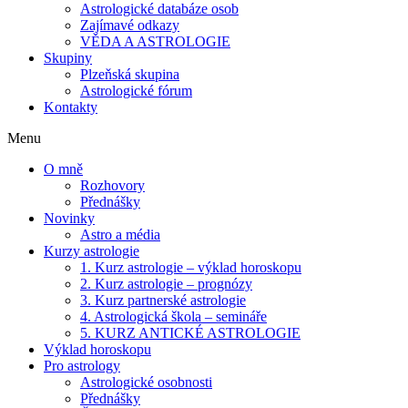
Astrologické databáze osob
Zajímavé odkazy
VĚDA A ASTROLOGIE
Skupiny
Plzeňská skupina
Astrologické fórum
Kontakty
Menu
O mně
Rozhovory
Přednášky
Novinky
Astro a média
Kurzy astrologie
1. Kurz astrologie – výklad horoskopu
2. Kurz astrologie – prognózy
3. Kurz partnerské astrologie
4. Astrologická škola – semináře
5. KURZ ANTICKÉ ASTROLOGIE
Výklad horoskopu
Pro astrology
Astrologické osobnosti
Přednášky