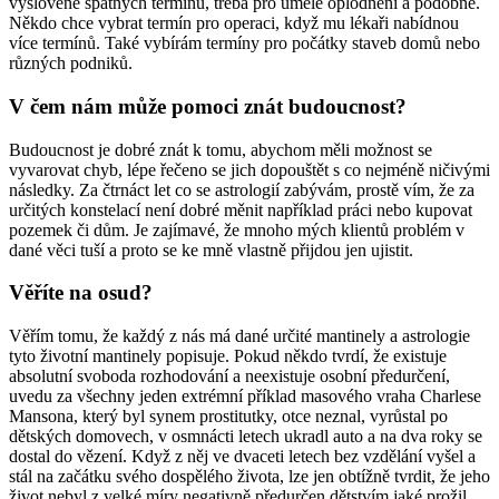
vysloveně špatných termínů, třeba pro umělé oplodnění a podobně.
Někdo chce vybrat termín pro operaci, když mu lékaři nabídnou
více termínů. Také vybírám termíny pro počátky staveb domů nebo
různých podniků.
V čem nám může pomoci znát budoucnost?
Budoucnost je dobré znát k tomu, abychom měli možnost se
vyvarovat chyb, lépe řečeno se jich dopouštět s co nejméně ničivými
následky. Za čtrnáct let co se astrologií zabývám, prostě vím, že za
určitých konstelací není dobré měnit například práci nebo kupovat
pozemek či dům. Je zajímavé, že mnoho mých klientů problém v
dané věci tuší a proto se ke mně vlastně přijdou jen ujistit.
Věříte na osud?
Věřím tomu, že každý z nás má dané určité mantinely a astrologie
tyto životní mantinely popisuje. Pokud někdo tvrdí, že existuje
absolutní svoboda rozhodování a neexistuje osobní předurčení,
uvedu za všechny jeden extrémní příklad masového vraha Charlese
Mansona, který byl synem prostitutky, otce neznal, vyrůstal po
dětských domovech, v osmnácti letech ukradl auto a na dva roky se
dostal do vězení. Když z něj ve dvaceti letech bez vzdělání vyšel a
stál na začátku svého dospělého života, lze jen obtížně tvrdit, že jeho
život nebyl z velké míry negativně předurčen dětstvím jaké prožil.