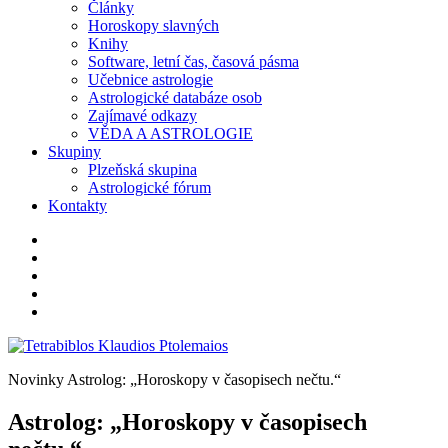
Články
Horoskopy slavných
Knihy
Software, letní čas, časová pásma
Učebnice astrologie
Astrologické databáze osob
Zajímavé odkazy
VĚDA A ASTROLOGIE
Skupiny
Plzeňská skupina
Astrologické fórum
Kontakty
telefon
instagram
twitter
facebook
youtube
Novinky
Astrolog: „Horoskopy v časopisech nečtu.“
Astrolog: „Horoskopy v časopisech